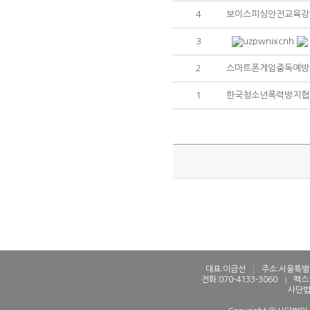
4
보이스피싱안전교육강
3
uzpwnixcnh
2
스마트폰게임중독예방
1
한국청소년폭력방지협
대표:이금선
l
주소:서울특별시
전화:070-4133-3060
l
팩스:
사단법