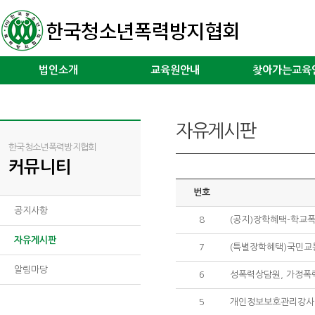
법인소개
교육원안내
찾아가는교육
자유게시판
한국청소년폭력방지협회
커뮤니티
번호
공지사항
8
(공지)장학혜택-학교
자유게시판
7
(특별장학혜택)국민교
알림마당
6
성폭력상담원, 가정폭
5
개인정보보호관리강사