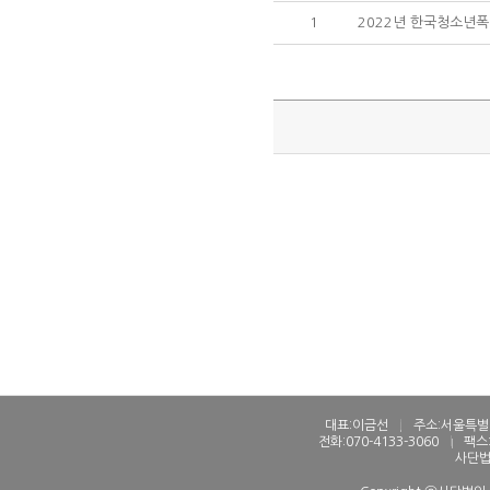
1
2022년 한국청소년
대표:이금선
l
주소:서울특별시
전화:070-4133-3060
l
팩스:
사단법