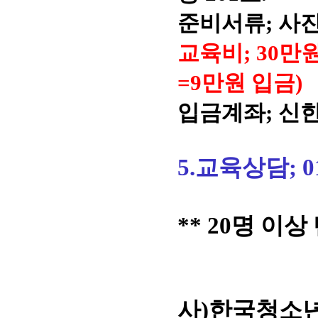
준비서류; 사진
교육비; 30만
=9만원 입금)
입금계좌; 신한은행
5.교육상담; 01
** 20명 이
사)한국청소