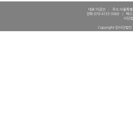
대표:이금선
l
주소:서울특별시
전화:070-4133-3060
l
팩스:
사단법
Copyright ⓒ사단법인 