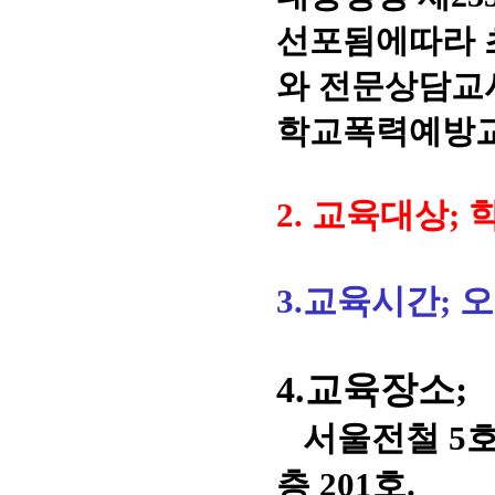
선포됨에따라
와 전문상담교
학교폭력예방교
2. 교육대상;
3.교육시간; 오
4.교육장소;
서
울전철 5호
층 201호.