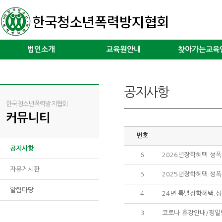
법인소개
교육원안내
찾아가는교육
공지사항
한국청소년폭력방지협회
커뮤니티
번호
공지사항
6
2026년장학혜택 성
자유게시판
5
2025년장학혜택 성
알림마당
4
24년 특별장학혜택.
3
코로나 휴강안내/평일