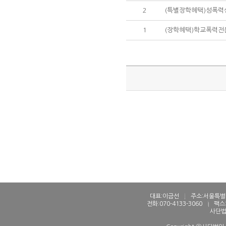
2
(특별장학혜택)성폭력
1
(장학혜택)학교폭력전
대표:이금선
l
주소:서울특별시
전화:070-4133-3060
l
팩스:
사단법