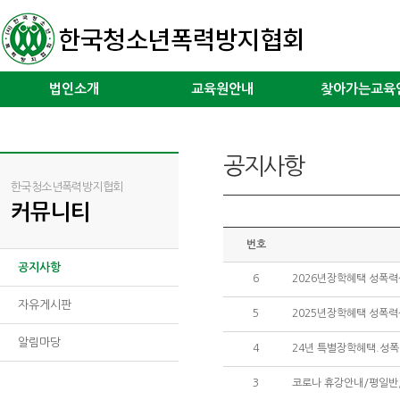
법인소개
교육원안내
찾아가는교육
공지사항
한국청소년폭력방지협회
커뮤니티
번호
공지사항
6
2026년장학혜택 성폭
자유게시판
5
2025년장학혜택 성폭
알림마당
4
24년 특별장학혜택.성
3
코로나 휴강안내/평일반