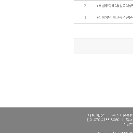
2
(특별장학혜택)성폭력상
1
(장학혜택)학교폭력전문
대표:이금선
l
주소:서울특별시
전화:070-4133-3060
l
팩스:
사단법